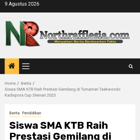
Skip
9 Agustus 2026
to
content
Primary
Menu
Home
Berita
Siswa SMA KTB Raih Prestasi Gemilang di Turnamen Taekwondo
Kadispora Cup Sleman 2025
Berita
Pendidikan
Siswa SMA KTB Raih
Prestasi Gemilang di