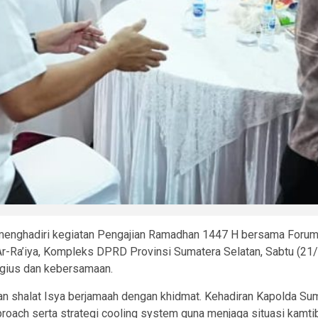
menghadiri kegiatan Pengajian Ramadhan 1447 H bersama Forum
 Ar-Ra’iya, Kompleks DPRD Provinsi Sumatera Selatan, Sabtu (2
igius dan kebersamaan.
akan shalat Isya berjamaah dengan khidmat. Kehadiran Kapolda 
ch serta strategi cooling system guna menjaga situasi kamtib