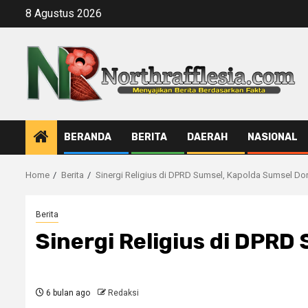
Skip
8 Agustus 2026
to
content
BERANDA
BERITA
DAERAH
NASIONAL
Home
Berita
Sinergi Religius di DPRD Sumsel, Kapolda Sumsel D
Berita
Sinergi Religius di DPR
6 bulan ago
Redaksi