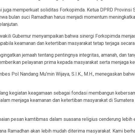
ni juga memperkuat soliditas Forkopimda. Ketua DPRD Provinsi
ahwa bulan suci Ramadhan harus menjadi momentum meningkatkan 
lanjutan.
wakili Gubernur menyampaikan bahwa sinergi Forkopimda menjadi
pabila keamanan dan ketertiban masyarakat tetap terjaga secara
ngatkan jemaah tentang pentingnya integritas, amanah, dan ta
emberikan pelayanan prima kepada masyarakat serta menjaga ke
es Pol Nandang Mu’min Wijaya, S.I.K., M.H., menegaskan bahwa
dang kegiatan keagamaan sebagai fondasi membangun kebersam
 dalam menjaga keamanan dan ketertiban masyarakat di Sumatera 
an pesan kamtibmas dalam suasana religius cenderung lebih e
a Ramadhan akan lebih mudah diterima masyarakat. Kami berhar