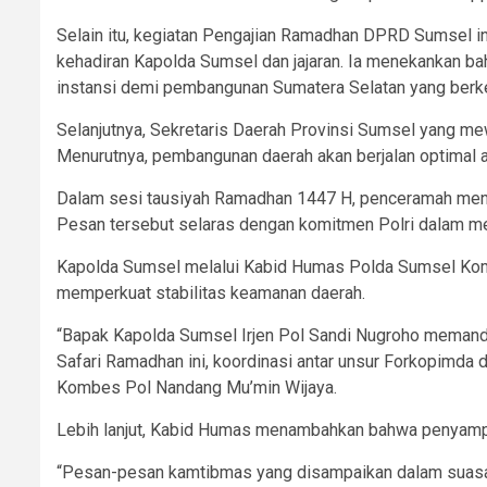
Selain itu, kegiatan Pengajian Ramadhan DPRD Sumsel i
kehadiran Kapolda Sumsel dan jajaran. Ia menekankan b
instansi demi pembangunan Sumatera Selatan yang berke
Selanjutnya, Sekretaris Daerah Provinsi Sumsel yang me
Menurutnya, pembangunan daerah akan berjalan optimal a
Dalam sesi tausiyah Ramadhan 1447 H, penceramah mengi
Pesan tersebut selaras dengan komitmen Polri dalam m
Kapolda Sumsel melalui Kabid Humas Polda Sumsel Komb
memperkuat stabilitas keamanan daerah.
“Bapak Kapolda Sumsel Irjen Pol Sandi Nugroho meman
Safari Ramadhan ini, koordinasi antar unsur Forkopimda
Kombes Pol Nandang Mu’min Wijaya.
Lebih lanjut, Kabid Humas menambahkan bahwa penyampai
“Pesan-pesan kamtibmas yang disampaikan dalam suasan