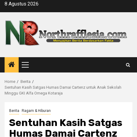
Skip
8 Agustus 2026
to
content
Primary
Menu
Home
Berita
Sentuhan Kasih Satgas Humas Damai Cartenz untuk Anak Sekolah
Minggu GKI Alfa Omega Kotaraja
Berita
Ragam & Hiburan
Sentuhan Kasih Satgas
Humas Damai Cartenz