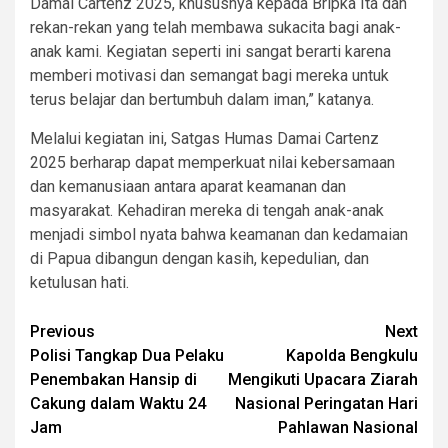
Damai Cartenz 2025, khususnya kepada Bripka Ita dan
rekan-rekan yang telah membawa sukacita bagi anak-
anak kami. Kegiatan seperti ini sangat berarti karena
memberi motivasi dan semangat bagi mereka untuk
terus belajar dan bertumbuh dalam iman,” katanya.
Melalui kegiatan ini, Satgas Humas Damai Cartenz
2025 berharap dapat memperkuat nilai kebersamaan
dan kemanusiaan antara aparat keamanan dan
masyarakat. Kehadiran mereka di tengah anak-anak
menjadi simbol nyata bahwa keamanan dan kedamaian
di Papua dibangun dengan kasih, kepedulian, dan
ketulusan hati.
Post
Previous
Next
Polisi Tangkap Dua Pelaku
Kapolda Bengkulu
navigation
Penembakan Hansip di
Mengikuti Upacara Ziarah
Cakung dalam Waktu 24
Nasional Peringatan Hari
Jam
Pahlawan Nasional