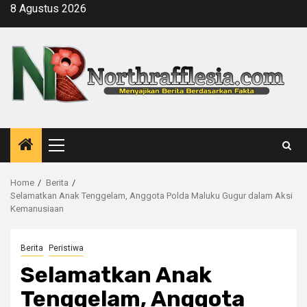
Skip
8 Agustus 2026
to
content
Primary
Menu
Home
Berita
Selamatkan Anak Tenggelam, Anggota Polda Maluku Gugur dalam Aksi
Kemanusiaan
Berita
Peristiwa
Selamatkan Anak
Tenggelam, Anggota