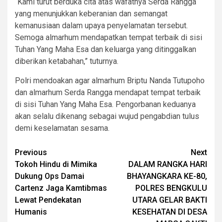
“Kami turut berduka cita atas wafatnya Serda Rangga
yang menunjukkan keberanian dan semangat
kemanusiaan dalam upaya penyelamatan tersebut.
Semoga almarhum mendapatkan tempat terbaik di sisi
Tuhan Yang Maha Esa dan keluarga yang ditinggalkan
diberikan ketabahan,” tuturnya.
Polri mendoakan agar almarhum Briptu Nanda Tutupoho
dan almarhum Serda Rangga mendapat tempat terbaik
di sisi Tuhan Yang Maha Esa. Pengorbanan keduanya
akan selalu dikenang sebagai wujud pengabdian tulus
demi keselamatan sesama.
Post
Previous
Next
Tokoh Hindu di Mimika
DALAM RANGKA HARI
navigation
Dukung Ops Damai
BHAYANGKARA KE-80,
Cartenz Jaga Kamtibmas
POLRES BENGKULU
Lewat Pendekatan
UTARA GELAR BAKTI
Humanis
KESEHATAN DI DESA