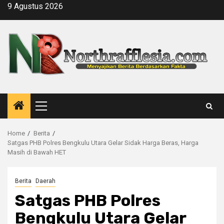
Skip
9 Agustus 2026
to
content
Primary
Menu
Home
Berita
Satgas PHB Polres Bengkulu Utara Gelar Sidak Harga Beras, Harga
Masih di Bawah HET
Berita
Daerah
Satgas PHB Polres
Bengkulu Utara Gelar