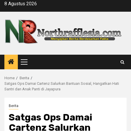
Skip
8 Agustus 2026
to
content
Primary
Menu
Home
Berita
Satgas Ops Damai Cartenz Salurkan Bantuan Sosial, Hangatkan Hati
Santri dan Anak Panti di Jayapura
Berita
Satgas Ops Damai
Cartenz Salurkan