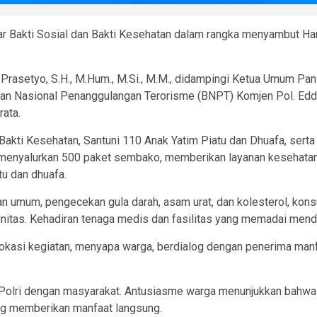
lar Bakti Sosial dan Bakti Kesehatan dalam rangka menyambut 
di Prasetyo, S.H., M.Hum., M.Si., M.M., didampingi Ketua Umum P
adan Nasional Penanggulangan Terorisme (BNPT) Komjen Pol. Eddy
rata.
akti Kesehatan, Santuni 110 Anak Yatim Piatu dan Dhuafa, sert
ata menyalurkan 500 paket sembako, memberikan layanan kesehata
u dan dhuafa.
umum, pengecekan gula darah, asam urat, dan kolesterol, konsu
unitas. Kehadiran tenaga medis dan fasilitas yang memadai menda
lokasi kegiatan, menyapa warga, berdialog dengan penerima ma
Polri dengan masyarakat. Antusiasme warga menunjukkan bahwa k
ang memberikan manfaat langsung.