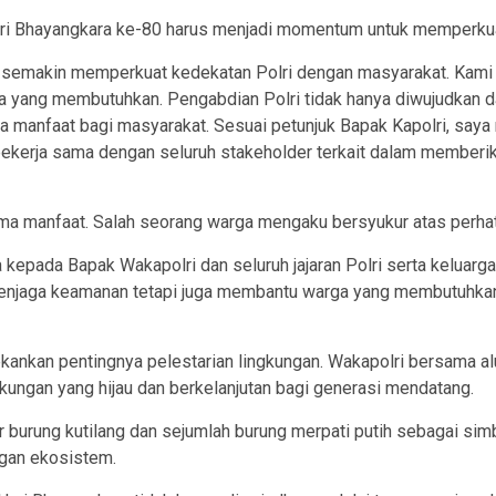
ri Bhayangkara ke-80 harus menjadi momentum untuk memperkua
 semakin memperkuat kedekatan Polri dengan masyarakat. Kami 
ta yang membutuhkan. Pengabdian Polri tidak hanya diwujudkan d
 manfaat bagi masyarakat. Sesuai petunjuk Bapak Kapolri, saya me
 bekerja sama dengan seluruh stakeholder terkait dalam memberi
ima manfaat. Salah seorang warga mengaku bersyukur atas perhati
epada Bapak Wakapolri dan seluruh jajaran Polri serta keluarg
a menjaga keamanan tetapi juga membantu warga yang membutuhk
nekankan pentingnya pelestarian lingkungan. Wakapolri bersama a
kungan yang hijau dan berkelanjutan bagi generasi mendatang.
 burung kutilang dan sejumlah burung merpati putih sebagai sim
ngan ekosistem.