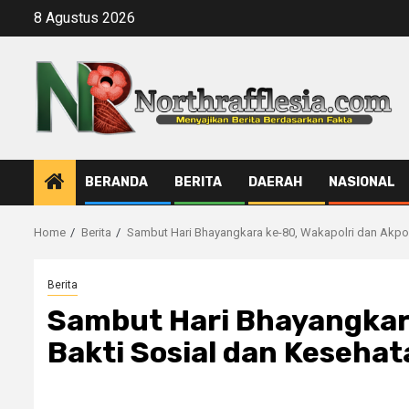
Skip
8 Agustus 2026
to
content
BERANDA
BERITA
DAERAH
NASIONAL
Home
Berita
Sambut Hari Bhayangkara ke-80, Wakapolri dan Akpol 
Berita
Sambut Hari Bhayangkara
Bakti Sosial dan Kesehat