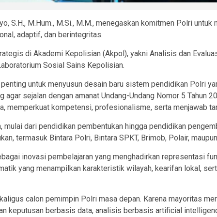
tyo, S.H., M.Hum., M.Si., M.M., menegaskan komitmen Polri untu
l, adaptif, dan berintegritas.
rategis di Akademi Kepolisian (Akpol), yakni Analisis dan Evalu
aboratorium Sosial Sains Kepolisian.
enting untuk menyusun desain baru sistem pendidikan Polri yan
lang agar sejalan dengan amanat Undang-Undang Nomor 5 Tahun 2
ia, memperkuat kompetensi, profesionalisme, serta menjawab ta
, mulai dari pendidikan pembentukan hingga pendidikan pengemb
n, termasuk Bintara Polri, Bintara SPKT, Brimob, Polair, maupun 
ebagai inovasi pembelajaran yang menghadirkan representasi fun
matik yang menampilkan karakteristik wilayah, kearifan lokal, s
sekaligus calon pemimpin Polri masa depan. Karena mayoritas me
n keputusan berbasis data, analisis berbasis artificial intellig