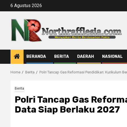
Skip
6 Agustus 2026
to
content
BERANDA
BERITA
DAERAH
NASIONAL
Home
Berita
Polri Tancap Gas Reformasi Pendidikan: Kurikulum Be
Berita
Polri Tancap Gas Reforma
Data Siap Berlaku 2027