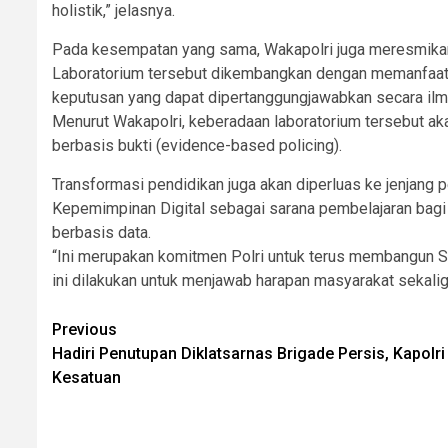
holistik,” jelasnya.
Pada kesempatan yang sama, Wakapolri juga meresmikan 
Laboratorium tersebut dikembangkan dengan memanfaatkan
keputusan yang dapat dipertanggungjawabkan secara il
Menurut Wakapolri, keberadaan laboratorium tersebut a
berbasis bukti (evidence-based policing).
Transformasi pendidikan juga akan diperluas ke jenjang
Kepemimpinan Digital sebagai sarana pembelajaran bagi 
berbasis data.
“Ini merupakan komitmen Polri untuk terus membangun SD
ini dilakukan untuk menjawab harapan masyarakat sekalig
Post
Previous
Hadiri Penutupan Diklatsarnas Brigade Persis, Kapolr
navigation
Kesatuan