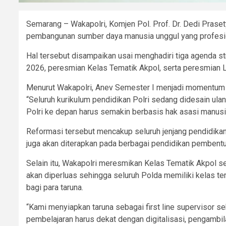
Semarang – Wakapolri, Komjen Pol. Prof. Dr. Dedi Prase
pembangunan sumber daya manusia unggul yang profesiona
Hal tersebut disampaikan usai menghadiri tiga agenda st
2026, peresmian Kelas Tematik Akpol, serta peresmian L
Menurut Wakapolri, Anev Semester I menjadi momentum p
“Seluruh kurikulum pendidikan Polri sedang didesain u
Polri ke depan harus semakin berbasis hak asasi manus
Reformasi tersebut mencakup seluruh jenjang pendidikan
juga akan diterapkan pada berbagai pendidikan pembentuka
Selain itu, Wakapolri meresmikan Kelas Tematik Akpol s
akan diperluas sehingga seluruh Polda memiliki kelas te
bagi para taruna.
“Kami menyiapkan taruna sebagai first line supervisor 
pembelajaran harus dekat dengan digitalisasi, pengambila