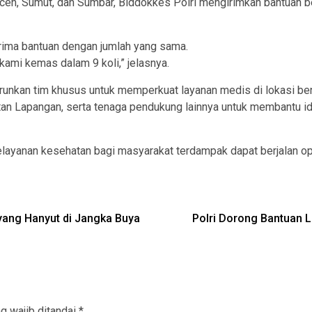
h, Sumut, dan Sumbar, Biddokkes Polri mengirimkan bantuan ber
ima bantuan dengan jumlah yang sama.
 kami kemas dalam 9 koli,” jelasnya.
urunkan tim khusus untuk memperkuat layanan medis di lokasi be
an Lapangan, serta tenaga pendukung lainnya untuk membantu ide
elayanan kesehatan bagi masyarakat terdampak dapat berjalan op
yang Hanyut di Jangka Buya
Polri Dorong Bantuan L
g wajib ditandai
*