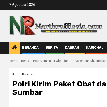
Skip
7 Agustus 2026
to
content
BERANDA
BERITA
DAERAH
NASIONAL
Home
Berita
Polri Kirim Paket Obat dan Tim Kesehatan Khusus ke
Berita
Peristiwa
Polri Kirim Paket Obat 
Sumbar