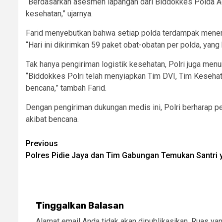
“Berdasarkan asesmen lapangan dari Biddokkes Polda Ace
kesehatan,” ujarnya.
Farid menyebutkan bahwa setiap polda terdampak mener
“Hari ini dikirimkan 59 paket obat-obatan per polda, yang
Tak hanya pengiriman logistik kesehatan, Polri juga men
“Biddokkes Polri telah menyiapkan Tim DVI, Tim Kesehat
bencana,” tambah Farid.
Dengan pengiriman dukungan medis ini, Polri berharap p
akibat bencana.
Post
Previous
Polres Pidie Jaya dan Tim Gabungan Temukan Santri 
navigation
Tinggalkan Balasan
Alamat email Anda tidak akan dipublikasikan.
Ruas yan