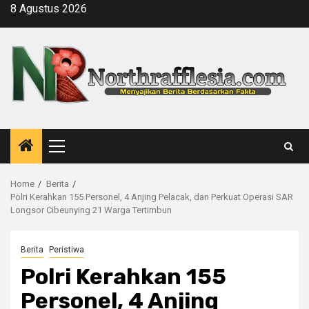
Skip
8 Agustus 2026
to
content
Primary
Menu
Home
Berita
Polri Kerahkan 155 Personel, 4 Anjing Pelacak, dan Perkuat Operasi SAR
Longsor Cibeunying 21 Warga Tertimbun
Berita
Peristiwa
Polri Kerahkan 155
Personel, 4 Anjing