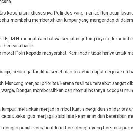
ncana.
itas kesehatan, khususnya Polindes yang menjadi tumpuan layan
bahu-membahu membersihkan lumpur yang mengendap di dalam ru
.I.K., M.H. mengatakan bahwa kegiatan gotong royong tersebut m
 bencana banjir.
b moral Polri kepada masyarakat. Kami hadir tidak hanya untuk 
anjir, sehingga fasilitas kesehatan tersebut dapat segera kemb
Mancang menjadi prioritas karena fasilitas tersebut sangat d
bagi warga, Dengan membersihkan dan memulihkannya secepat mun
umpur, melainkan menjadi simbol kuat sinergi dan solidaritas an
 cepat, sekaligus menjaga stabilitas keamanan dan ketertiban m
ng dengan penuh semangat turut bergotong royong bersama person