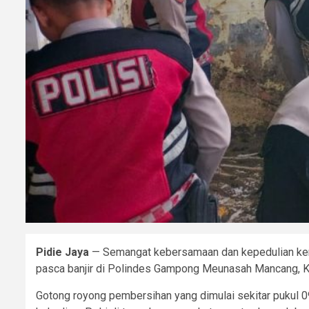
Pidie Jaya
— Semangat kebersamaan dan kepedulian kemb
pasca banjir di Polindes Gampong Meunasah Mancang, K
Gotong royong pembersihan yang dimulai sekitar pukul 09.