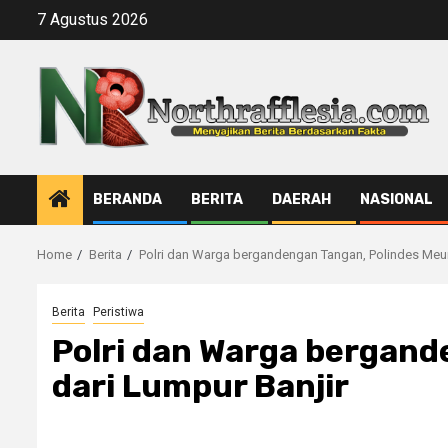
Skip
7 Agustus 2026
to
content
BERANDA
BERITA
DAERAH
NASIONAL
Home
Berita
Polri dan Warga bergandengan Tangan, Polindes Meu
Berita
Peristiwa
Polri dan Warga bergan
dari Lumpur Banjir