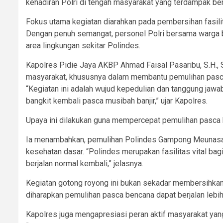
kehadiran Polri di tengah masyarakat yang terdampak be
Fokus utama kegiatan diarahkan pada pembersihan fasil
Dengan penuh semangat, personel Polri bersama warga 
area lingkungan sekitar Polindes.
Kapolres Pidie Jaya AKBP Ahmad Faisal Pasaribu, S.H., S
masyarakat, khususnya dalam membantu pemulihan pasca
“Kegiatan ini adalah wujud kepedulian dan tanggung jawa
bangkit kembali pasca musibah banjir,” ujar Kapolres.
Upaya ini dilakukan guna mempercepat pemulihan pasca b
Ia menambahkan, pemulihan Polindes Gampong Meunasah 
kesehatan dasar. “Polindes merupakan fasilitas vital 
berjalan normal kembali,” jelasnya.
Kegiatan gotong royong ini bukan sekadar membersihkan l
diharapkan pemulihan pasca bencana dapat berjalan lebih
Kapolres juga mengapresiasi peran aktif masyarakat ya