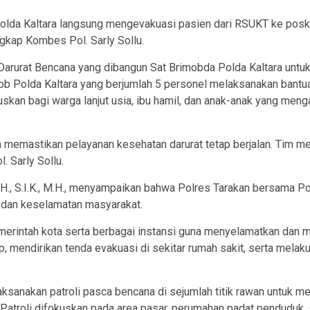
olda Kaltara langsung mengevakuasi pasien dari RSUKT ke posko 
kap Kombes Pol. Sarly Sollu.
 Darurat Bencana yang dibangun Sat Brimobda Polda Kaltara untu
ob Polda Kaltara yang berjumlah 5 personel melaksanakan ban
an bagi warga lanjut usia, ibu hamil, dan anak-anak yang menga
a memastikan pelayanan kesehatan darurat tetap berjalan. Tim m
 Sarly Sollu.
.H., S.I.K., M.H., menyampaikan bahwa Polres Tarakan bersama P
n dan keselamatan masyarakat.
merintah kota serta berbagai instansi guna menyelamatkan dan 
mendirikan tenda evakuasi di sekitar rumah sakit, serta melaku
laksanakan patroli pasca bencana di sejumlah titik rawan untuk m
Patroli difokuskan pada area pasar, perumahan padat penduduk,