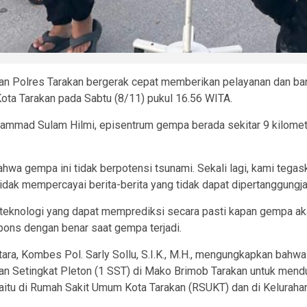
a dan Polres Tarakan bergerak cepat memberikan pelayanan dan b
ta Tarakan pada Sabtu (8/11) pukul 16.56 WITA.
ammad Sulam Hilmi, episentrum gempa berada sekitar 9 kilomet
wa gempa ini tidak berpotensi tsunami. Sekali lagi, kami tegas
idak mempercayai berita-berita yang tidak dapat dipertanggungjaw
teknologi yang dapat memprediksi secara pasti kapan gempa akan
ns dengan benar saat gempa terjadi.
ara, Kombes Pol. Sarly Sollu, S.I.K., M.H., mengungkapkan bahw
uan Setingkat Pleton (1 SST) di Mako Brimob Tarakan untuk men
, yaitu di Rumah Sakit Umum Kota Tarakan (RSUKT) dan di Kelur