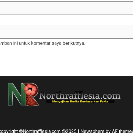
mban ini untuk komentar saya berikutnya.
Copyright ©Northrafflesia.com @2025
|
Newsphere
by AF themes