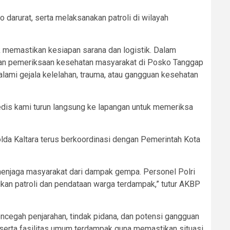
darurat, serta melaksanakan patroli di wilayah
k memastikan kesiapan sarana dan logistik. Dalam
tuan pemeriksaan kesehatan masyarakat di Posko Tanggap
lami gejala kelelahan, trauma, atau gangguan kesehatan
edis kami turun langsung ke lapangan untuk memeriksa
olda Kaltara terus berkoordinasi dengan Pemerintah Kota
menjaga masyarakat dari dampak gempa. Personel Polri
kan patroli dan pendataan warga terdampak,” tutur AKBP
encegah penjarahan, tindak pidana, dan potensi gangguan
 serta fasilitas umum terdampak guna memastikan situasi