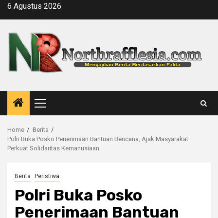
Skip
6 Agustus 2026
to
content
Primary
Menu
Home
Berita
Polri Buka Posko Penerimaan Bantuan Bencana, Ajak Masyarakat
Perkuat Solidaritas Kemanusiaan
Berita
Peristiwa
Polri Buka Posko
Penerimaan Bantuan