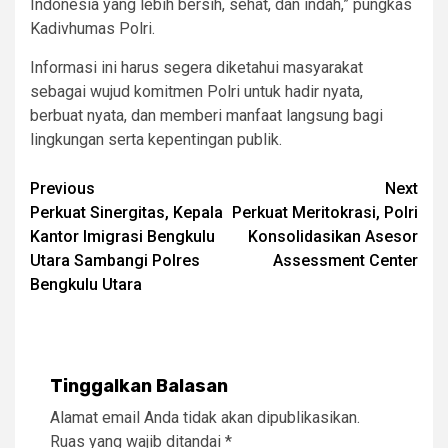
Indonesia yang lebih bersih, sehat, dan indah,” pungkas
Kadivhumas Polri.
Informasi ini harus segera diketahui masyarakat
sebagai wujud komitmen Polri untuk hadir nyata,
berbuat nyata, dan memberi manfaat langsung bagi
lingkungan serta kepentingan publik.
Post
Previous
Next
​Perkuat Sinergitas, Kepala
Perkuat Meritokrasi, Polri
navigation
Kantor Imigrasi Bengkulu
Konsolidasikan Asesor
Utara Sambangi Polres
Assessment Center
Bengkulu Utara
Tinggalkan Balasan
Alamat email Anda tidak akan dipublikasikan.
Ruas yang wajib ditandai
*