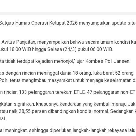
 Satgas Humas Operasi Ketupat 2026 menyampaikan update situas
n Avitus Panjaitan, menyampaikan bahwa secara umum kondisi ka
ukul 18.00 WIB hingga Selasa (24/3) pukul 06.00 WIB.
 tidak terdapat kejadian menonjol,” ujar Kombes Pol. Jansen.
as dengan rincian meninggal dunia 18 orang, luka berat 52 orang, 
 Polri terus mengimbau masyarakat untuk menjaga keselamatan da
gan rincian 133 pelanggaran terekam ETLE, 47 pelanggaran non-ET
ngkatan signifikan, khususnya kendaraan yang kembali menuju Jak
 atau naik 28,55 persen dibandingkan kondisi normal. Sedangka
al.
ai meningkat, sehingga diperlukan langkah-langkah rekayasa lalu