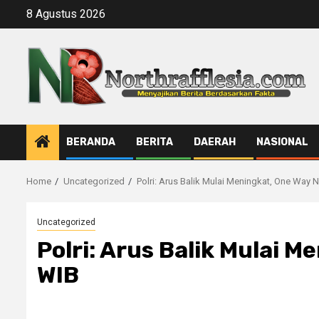
Skip
8 Agustus 2026
to
content
BERANDA
BERITA
DAERAH
NASIONAL
Home
Uncategorized
Polri: Arus Balik Mulai Meningkat, One Way 
Uncategorized
Polri: Arus Balik Mulai 
WIB