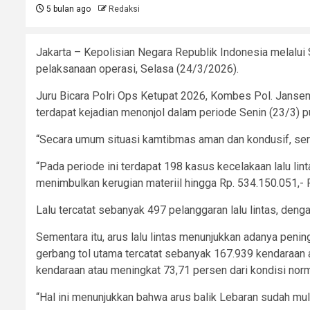
5 bulan ago
Redaksi
Jakarta – Kepolisian Negara Republik Indonesia melalui
pelaksanaan operasi, Selasa (24/3/2026).
Juru Bicara Polri Ops Ketupat 2026, Kombes Pol. Janse
terdapat kejadian menonjol dalam periode Senin (23/3) p
“Secara umum situasi kamtibmas aman dan kondusif, serta
“Pada periode ini terdapat 198 kasus kecelakaan lalu lint
menimbulkan kerugian materiil hingga Rp. 534.150.051,-
Lalu tercatat sebanyak 497 pelanggaran lalu lintas, den
Sementara itu, arus lalu lintas menunjukkan adanya peni
gerbang tol utama tercatat sebanyak 167.939 kendaraan
kendaraan atau meningkat 73,71 persen dari kondisi norm
“Hal ini menunjukkan bahwa arus balik Lebaran sudah mul