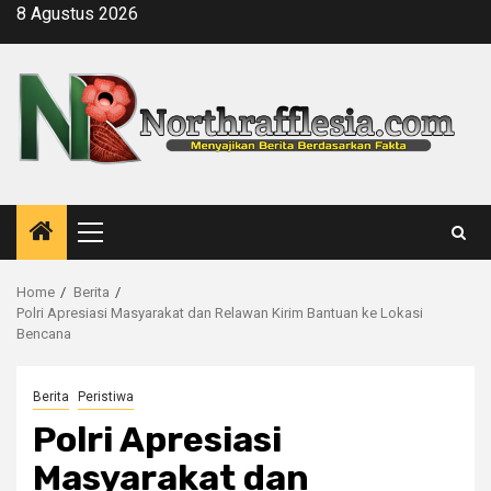
Skip
8 Agustus 2026
to
content
Primary
Menu
Home
Berita
Polri Apresiasi Masyarakat dan Relawan Kirim Bantuan ke Lokasi
Bencana
Berita
Peristiwa
Polri Apresiasi
Masyarakat dan