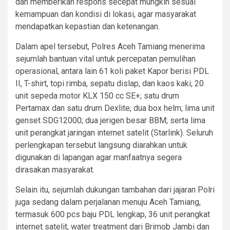
dan memberikan respons secepat mungkin sesuai
kemampuan dan kondisi di lokasi, agar masyarakat
mendapatkan kepastian dan ketenangan.
Dalam apel tersebut, Polres Aceh Tamiang menerima
sejumlah bantuan vital untuk percepatan pemulihan
operasional, antara lain 61 koli paket Kapor berisi PDL
II, T-shirt, topi rimba, sepatu dislap, dan kaos kaki; 20
unit sepeda motor KLX 150 cc SE+; satu drum
Pertamax dan satu drum Dexlite; dua box helm; lima unit
genset SDG12000; dua jerigen besar BBM; serta lima
unit perangkat jaringan internet satelit (Starlink). Seluruh
perlengkapan tersebut langsung diarahkan untuk
digunakan di lapangan agar manfaatnya segera
dirasakan masyarakat.
Selain itu, sejumlah dukungan tambahan dari jajaran Polri
juga sedang dalam perjalanan menuju Aceh Tamiang,
termasuk 600 pcs baju PDL lengkap, 36 unit perangkat
internet satelit, water treatment dari Brimob Jambi dan