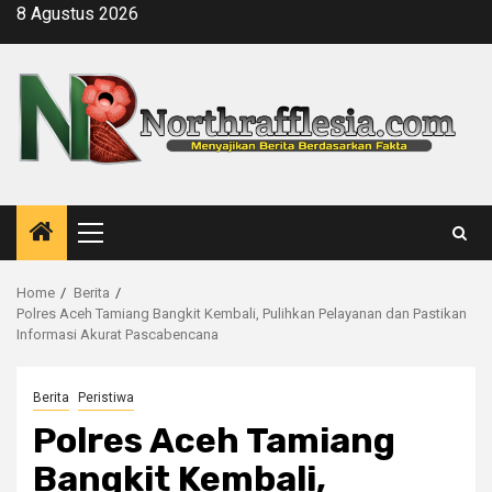
Skip
8 Agustus 2026
to
content
Primary
Menu
Home
Berita
Polres Aceh Tamiang Bangkit Kembali, Pulihkan Pelayanan dan Pastikan
Informasi Akurat Pascabencana
Berita
Peristiwa
Polres Aceh Tamiang
Bangkit Kembali,