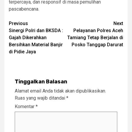
terpercaya, dan responsif di masa pemulihan
pascabencana.
Post
Previous
Next
Sinergi Polri dan BKSDA :
Pelayanan Polres Aceh
navigation
Gajah Dikerahkan
Tamiang Tetap Berjalan di
Bersihkan Material Banjir
Posko Tanggap Darurat
di Pidie Jaya
Tinggalkan Balasan
Alamat email Anda tidak akan dipublikasikan.
Ruas yang wajib ditandai
*
Komentar
*