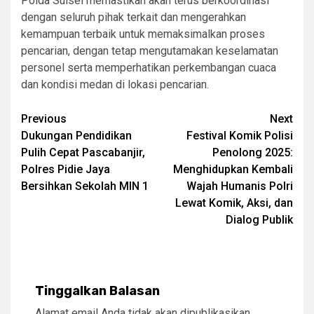
Polda Sulsel memastikan akan terus berkoordinasi
dengan seluruh pihak terkait dan mengerahkan
kemampuan terbaik untuk memaksimalkan proses
pencarian, dengan tetap mengutamakan keselamatan
personel serta memperhatikan perkembangan cuaca
dan kondisi medan di lokasi pencarian.
Post
Previous
Next
Dukungan Pendidikan
Festival Komik Polisi
navigation
Pulih Cepat Pascabanjir,
Penolong 2025:
Polres Pidie Jaya
Menghidupkan Kembali
Bersihkan Sekolah MIN 1
Wajah Humanis Polri
Lewat Komik, Aksi, dan
Dialog Publik
Tinggalkan Balasan
Alamat email Anda tidak akan dipublikasikan.