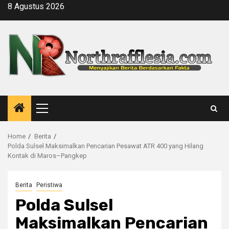
Skip
8 Agustus 2026
to
content
Primary
Menu
Home
Berita
Polda Sulsel Maksimalkan Pencarian Pesawat ATR 400 yang Hilang
Kontak di Maros–Pangkep
Berita
Peristiwa
Polda Sulsel
Maksimalkan Pencarian