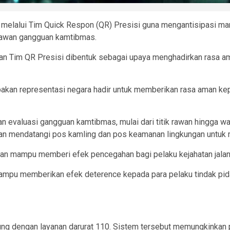
lalui Tim Quick Respon (QR) Presisi guna mengantisipasi marakn
 rawan gangguan kamtibmas.
an Tim QR Presisi dibentuk sebagai upaya menghadirkan rasa a
akan representasi negara hadir untuk memberikan rasa aman ke
an evaluasi gangguan kamtibmas, mulai dari titik rawan hingga wak
ngan mendatangi pos kamling dan pos keamanan lingkungan untuk 
kan mampu memberi efek pencegahan bagi pelaku kejahatan jalan
mpu memberikan efek deterence kepada para pelaku tindak pida
ngsung dengan layanan darurat 110. Sistem tersebut memungkinkan