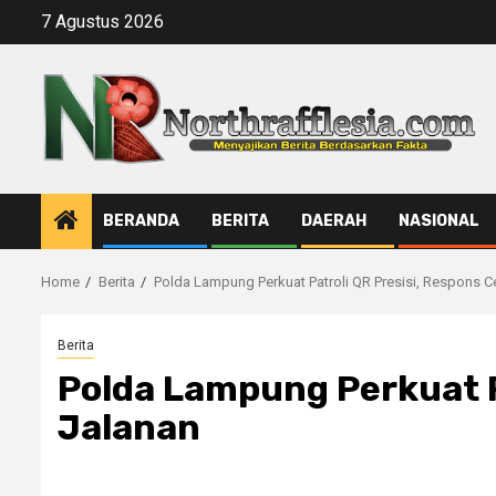
Skip
7 Agustus 2026
to
content
BERANDA
BERITA
DAERAH
NASIONAL
Home
Berita
Polda Lampung Perkuat Patroli QR Presisi, Respons C
Berita
Polda Lampung Perkuat P
Jalanan