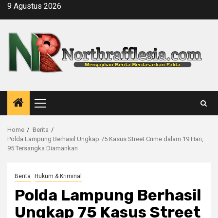
Skip
9 Agustus 2026
to
content
Primary
Menu
Home
Berita
Polda Lampung Berhasil Ungkap 75 Kasus Street Crime dalam 19 Hari,
95 Tersangka Diamankan
Berita
Hukum & Kriminal
Polda Lampung Berhasil
Ungkap 75 Kasus Street