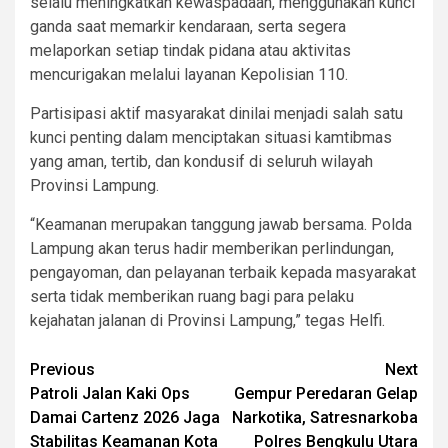
selalu meningkatkan kewaspadaan, menggunakan kunci
ganda saat memarkir kendaraan, serta segera
melaporkan setiap tindak pidana atau aktivitas
mencurigakan melalui layanan Kepolisian 110.
Partisipasi aktif masyarakat dinilai menjadi salah satu
kunci penting dalam menciptakan situasi kamtibmas
yang aman, tertib, dan kondusif di seluruh wilayah
Provinsi Lampung.
“Keamanan merupakan tanggung jawab bersama. Polda
Lampung akan terus hadir memberikan perlindungan,
pengayoman, dan pelayanan terbaik kepada masyarakat
serta tidak memberikan ruang bagi para pelaku
kejahatan jalanan di Provinsi Lampung,” tegas Helfi.
Post
Previous
Next
Patroli Jalan Kaki Ops
Gempur Peredaran Gelap
navigation
Damai Cartenz 2026 Jaga
Narkotika, Satresnarkoba
Stabilitas Keamanan Kota
Polres Bengkulu Utara