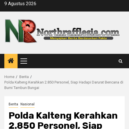
Skip
9 Agustus 2026
to
content
Primary
Menu
Home
Berita
Polda Kalteng Kerahkan 2.850 Personel, Siap Hadapi Darurat Bencana di
Bumi Tambun Bungai
Berita
Nasional
Polda Kalteng Kerahkan
2.850 Personel, Siap