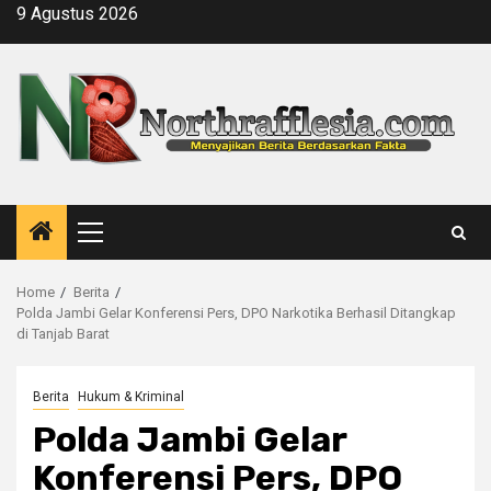
Skip
9 Agustus 2026
to
content
Primary
Menu
Home
Berita
Polda Jambi Gelar Konferensi Pers, DPO Narkotika Berhasil Ditangkap
di Tanjab Barat
Berita
Hukum & Kriminal
Polda Jambi Gelar
Konferensi Pers, DPO