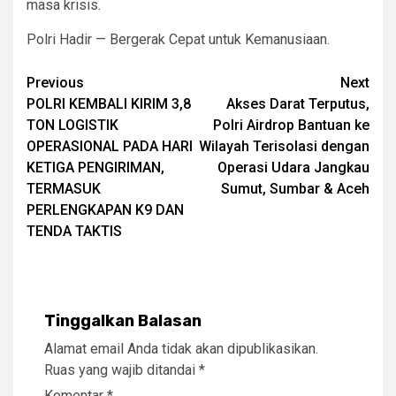
masa krisis.
Polri Hadir — Bergerak Cepat untuk Kemanusiaan.
Post
Previous
Next
POLRI KEMBALI KIRIM 3,8
Akses Darat Terputus,
navigation
TON LOGISTIK
Polri Airdrop Bantuan ke
OPERASIONAL PADA HARI
Wilayah Terisolasi dengan
KETIGA PENGIRIMAN,
Operasi Udara Jangkau
TERMASUK
Sumut, Sumbar & Aceh
PERLENGKAPAN K9 DAN
TENDA TAKTIS
Tinggalkan Balasan
Alamat email Anda tidak akan dipublikasikan.
Ruas yang wajib ditandai
*
Komentar
*