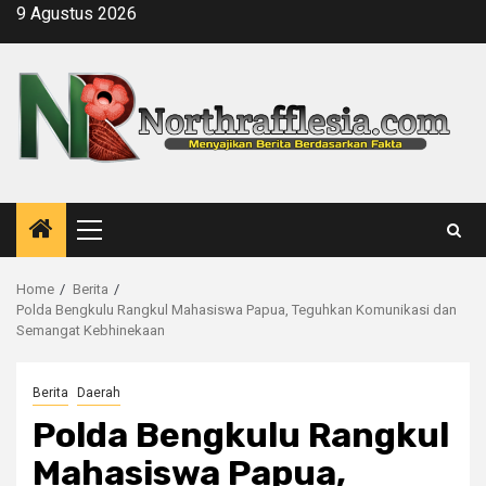
Skip
9 Agustus 2026
to
content
Primary
Menu
Home
Berita
Polda Bengkulu Rangkul Mahasiswa Papua, Teguhkan Komunikasi dan
Semangat Kebhinekaan
Berita
Daerah
Polda Bengkulu Rangkul
Mahasiswa Papua,