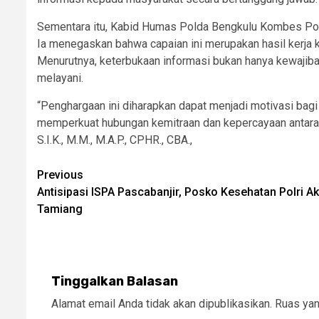
Sementara itu, Kabid Humas Polda Bengkulu Kombes Pol. 
Ia menegaskan bahwa capaian ini merupakan hasil kerja k
Menurutnya, keterbukaan informasi bukan hanya kewajiban
melayani.
“Penghargaan ini diharapkan dapat menjadi motivasi bag
memperkuat hubungan kemitraan dan kepercayaan antara
S.I.K., M.M., M.A.P., CPHR., CBA.,
Post
Previous
Antisipasi ISPA Pascabanjir, Posko Kesehatan Polri A
navigation
Tamiang
Tinggalkan Balasan
Alamat email Anda tidak akan dipublikasikan.
Ruas yan