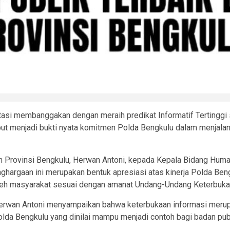
si membanggakan dengan meraih predikat Informatif Tertinggi s
ut menjadi bukti nyata komitmen Polda Bengkulu dalam menjalank
ah Provinsi Bengkulu, Herwan Antoni, kepada Kepala Bidang Hu
enghargaan ini merupakan bentuk apresiasi atas kinerja Polda Be
oleh masyarakat sesuai dengan amanat Undang-Undang Keterbukaa
Herwan Antoni menyampaikan bahwa keterbukaan informasi meru
 Polda Bengkulu yang dinilai mampu menjadi contoh bagi badan p