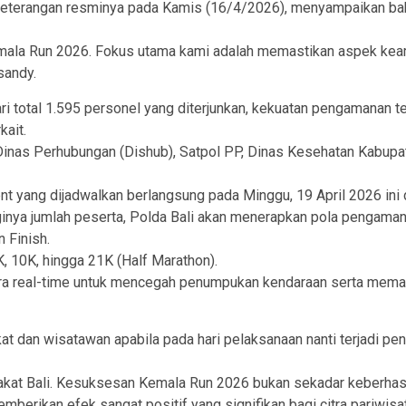
keterangan resminya pada Kamis (16/4/2026), menyampaikan ba
la Run 2026. Fokus utama kami adalah memastikan aspek keamana
sandy.
i total 1.595 personel yang diterjunkan, kekuatan pengamanan terd
kait.
 Dinas Perhubungan (Dishub), Satpol PP, Dinas Kesehatan Kabupaten
 yang dijadwalkan berlangsung pada Minggu, 19 April 2026 ini dip
ya jumlah peserta, Polda Bali akan menerapkan pola pengamanan ke
 Finish.
K, 10K, hingga 21K (Half Marathon).
ra real-time untuk mencegah penumpukan kendaraan serta memast
n wisatawan apabila pada hari pelaksanaan nanti terjadi penga
kat Bali. Kesuksesan Kemala Run 2026 bukan sekadar keberhasi
mberikan efek sangat positif yang signifikan bagi citra pariwisa