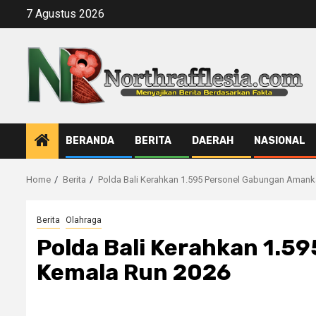
Skip
7 Agustus 2026
to
content
BERANDA
BERITA
DAERAH
NASIONAL
Home
Berita
Polda Bali Kerahkan 1.595 Personel Gabungan Amanka
Berita
Olahraga
Polda Bali Kerahkan 1.5
Kemala Run 2026