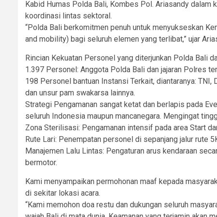
Kabid Humas Polda Bali, Kombes Pol. Ariasandy dalam 
koordinasi lintas sektoral.
“Polda Bali berkomitmen penuh untuk menyukseskan Kema
and mobility) bagi seluruh elemen yang terlibat,” ujar Aria
Rincian Kekuatan Personel yang diterjunkan Polda Bali dar
1.397 Personel: Anggota Polda Bali dan jajaran Polres ter
198 Personel bantuan Instansi Terkait, diantaranya: TNI,
dan unsur pam swakarsa lainnya.
Strategi Pengamanan sangat ketat dan berlapis pada Event
seluruh Indonesia maupun mancanegara. Mengingat tinggin
Zona Sterilisasi: Pengamanan intensif pada area Start dan
Rute Lari: Penempatan personel di sepanjang jalur rute 5
Manajemen Lalu Lintas: Pengaturan arus kendaraan seca
bermotor.
Kami menyampaikan permohonan maaf kepada masyarakat da
di sekitar lokasi acara.
“Kami memohon doa restu dan dukungan seluruh masyara
wajah Bali di mata dunia. Keamanan yang terjamin akan me