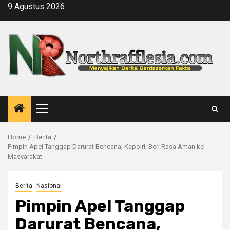
Skip
9 Agustus 2026
to
content
Primary
Menu
Home
Berita
Pimpin Apel Tanggap Darurat Bencana, Kapolri: Beri Rasa Aman ke
Masyarakat
Berita
Nasional
Pimpin Apel Tanggap
Darurat Bencana,