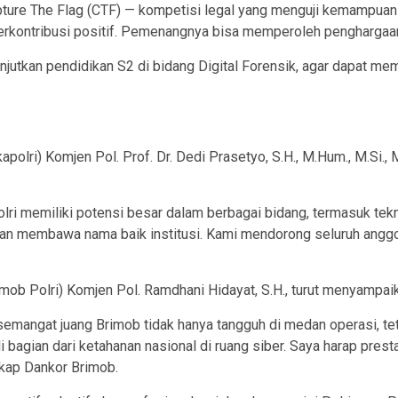
apture The Flag (CTF) — kompetisi legal yang menguji kemampuan 
kontribusi positif. Pemenangnya bisa memperoleh penghargaan, s
anjutkan pendidikan S2 di bidang Digital Forensik, agar dapat 
olri) Komjen Pol. Prof. Dr. Dedi Prasetyo, S.H., M.Hum., M.Si.,
lri memiliki potensi besar dalam berbagai bidang, termasuk tek
dan membawa nama baik institusi. Kami mendorong seluruh angg
mob Polri) Komjen Pol. Ramdhani Hidayat, S.H., turut menyampa
mangat juang Brimob tidak hanya tangguh di medan operasi, teta
gian dari ketahanan nasional di ruang siber. Saya harap prestas
gkap Dankor Brimob.