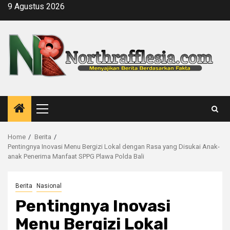
Skip
9 Agustus 2026
to
content
Primary
Menu
Home
Berita
Pentingnya Inovasi Menu Bergizi Lokal dengan Rasa yang Disukai Anak-
anak Penerima Manfaat SPPG Plawa Polda Bali
Berita
Nasional
Pentingnya Inovasi
Menu Bergizi Lokal