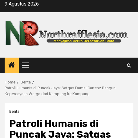
Skip
9 Agustus 2026
to
content
Primary
Menu
Home
Berita
Patroli Humanis di Puncak Jaya: Satgas Damai Cartenz Bangun
Kepercayaan Warga dari Kampung ke Kampung
Berita
Patroli Humanis di
Puncak Jaya: Satgas