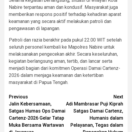
Selama kegiatan berlangsung, situasi di wilayah Kota
Nabire terpantau aman dan kondusif. Masyarakat juga
memberikan respons positif terhadap kehadiran aparat
keamanan yang secara aktif melakukan patroli dan
pengawasan di lapangan.
Patroli dan razia berakhir pada pukul 22.00 WIT setelah
seluruh personel kembali ke Mapolres Nabire untuk
melaksanakan pengecekan akhir. Secara keseluruhan,
kegiatan berlangsung aman, tertib, dan lancar serta
menjadi bagian dari komitmen Operasi Damai Cartenz-
2026 dalam menjaga keamanan dan ketertiban
masyarakat di Papua Tengah.
Post
Previous
Next
Jalin Kebersamaan,
Adi Mambrasar Puji Kiprah
navigation
Satgas Humas Ops Damai
Satgas Damai Cartenz,
Cartenz-2026 Gelar Tatap
Humanis dalam
Muka Bersama Wartawan
Pelayanan, Tegas dalam