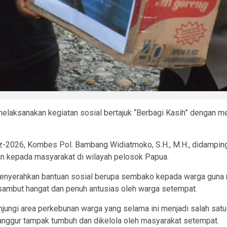
laksanakan kegiatan sosial bertajuk “Berbagi Kasih” dengan m
z-2026, Kombes Pol. Bambang Widiatmoko, S.H., M.H., didampin
n kepada masyarakat di wilayah pelosok Papua.
menyerahkan bantuan sosial berupa sembako kepada warga guna
isambut hangat dan penuh antusias oleh warga setempat.
unjungi area perkebunan warga yang selama ini menjadi salah s
 anggur tampak tumbuh dan dikelola oleh masyarakat setempat.