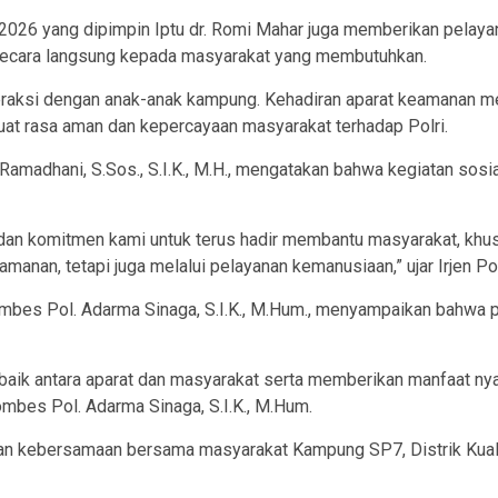
026 yang dipimpin Iptu dr. Romi Mahar juga memberikan pelayan
secara langsung kepada masyarakat yang membutuhkan.
teraksi dengan anak-anak kampung. Kehadiran aparat keamanan me
 rasa aman dan kepercayaan masyarakat terhadap Polri.
l Ramadhani, S.Sos., S.I.K., M.H., mengatakan bahwa kegiatan sos
 dan komitmen kami untuk terus hadir membantu masyarakat, khu
nan, tetapi juga melalui pelayanan kemanusiaan,” ujar Irjen Pol. 
Kombes Pol. Adarma Sinaga, S.I.K., M.Hum., menyampaikan bahwa
baik antara aparat dan masyarakat serta memberikan manfaat ny
ombes Pol. Adarma Sinaga, S.I.K., M.Hum.
gan kebersamaan bersama masyarakat Kampung SP7, Distrik Kual