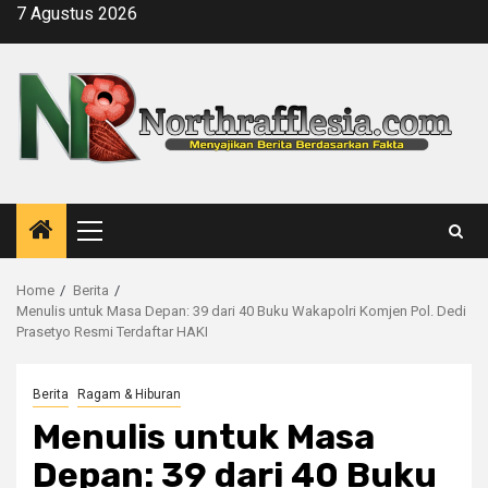
Skip
7 Agustus 2026
to
content
Primary
Menu
Home
Berita
Menulis untuk Masa Depan: 39 dari 40 Buku Wakapolri Komjen Pol. Dedi
Prasetyo Resmi Terdaftar HAKI
Berita
Ragam & Hiburan
Menulis untuk Masa
Depan: 39 dari 40 Buku