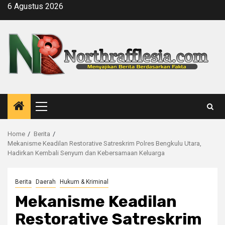
Skip
6 Agustus 2026
to
content
Primary
Menu
Home
Berita
Mekanisme Keadilan Restorative Satreskrim Polres Bengkulu Utara,
Hadirkan Kembali Senyum dan Kebersamaan Keluarga
Berita
Daerah
Hukum & Kriminal
Mekanisme Keadilan
Restorative Satreskrim