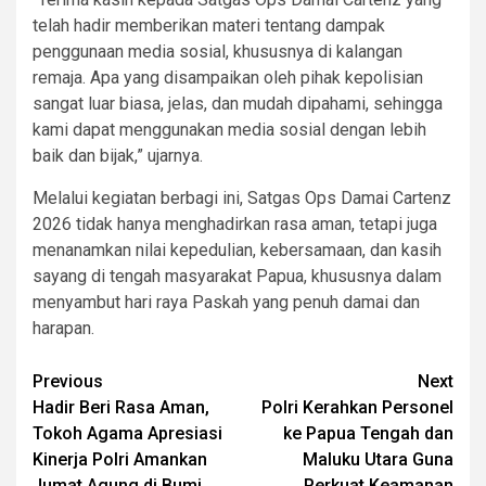
telah hadir memberikan materi tentang dampak
penggunaan media sosial, khususnya di kalangan
remaja. Apa yang disampaikan oleh pihak kepolisian
sangat luar biasa, jelas, dan mudah dipahami, sehingga
kami dapat menggunakan media sosial dengan lebih
baik dan bijak,” ujarnya.
Melalui kegiatan berbagi ini, Satgas Ops Damai Cartenz
2026 tidak hanya menghadirkan rasa aman, tetapi juga
menanamkan nilai kepedulian, kebersamaan, dan kasih
sayang di tengah masyarakat Papua, khususnya dalam
menyambut hari raya Paskah yang penuh damai dan
harapan.
Post
Previous
Next
Hadir Beri Rasa Aman,
Polri Kerahkan Personel
navigation
Tokoh Agama Apresiasi
ke Papua Tengah dan
Kinerja Polri Amankan
Maluku Utara Guna
Jumat Agung di Bumi
Perkuat Keamanan