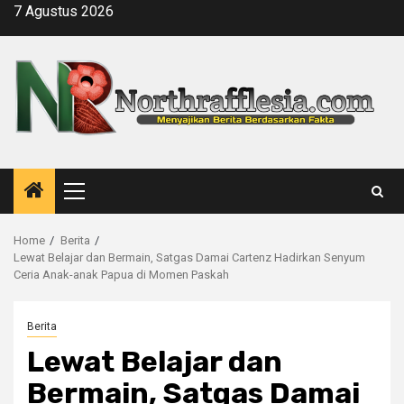
Skip
7 Agustus 2026
to
content
Primary
Menu
Home
Berita
Lewat Belajar dan Bermain, Satgas Damai Cartenz Hadirkan Senyum
Ceria Anak-anak Papua di Momen Paskah
Berita
Lewat Belajar dan
Bermain, Satgas Damai