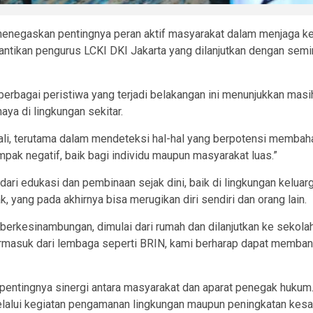
negaskan pentingnya peran aktif masyarakat dalam menjaga keam
pelantikan pengurus LCKI DKI Jakarta yang dilanjutkan dengan s
erbagai peristiwa yang terjadi belakangan ini menunjukkan mas
ya di lingkungan sekitar.
li, terutama dalam mendeteksi hal-hal yang berpotensi membahaya
mpak negatif, baik bagi individu maupun masyarakat luas.”
ari edukasi dan pembinaan sejak dini, baik di lingkungan kelua
yang pada akhirnya bisa merugikan diri sendiri dan orang lain.
berkesinambungan, dimulai dari rumah dan dilanjutkan ke sekolah 
ermasuk dari lembaga seperti BRIN, kami berharap dapat memban
i pentingnya sinergi antara masyarakat dan aparat penegak huku
elalui kegiatan pengamanan lingkungan maupun peningkatan kes