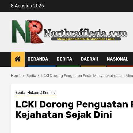
Skip
8 Agustus 2026
to
content
BERANDA
BERITA
DAERAH
NASIONAL
Home
Berita
LCKI Dorong Penguatan Peran Masyarakat dalam Menc
Berita
Hukum & Kriminal
LCKI Dorong Penguatan 
Kejahatan Sejak Dini