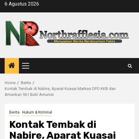
Skip
6 Agustus 2026
to
content
Primary
Menu
Home
Berita
Kontak Tembak di Nabire, Aparat Kuasai Markas DPO KKB dan
Amankan 561 Butir Amunisi
Berita
Hukum & Kriminal
Kontak Tembak di
Nabire, Aparat Kuasai