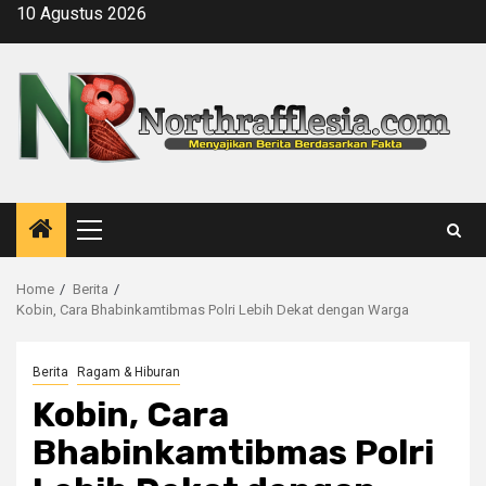
Skip
10 Agustus 2026
to
content
Primary
Menu
Home
Berita
Kobin, Cara Bhabinkamtibmas Polri Lebih Dekat dengan Warga
Berita
Ragam & Hiburan
Kobin, Cara
Bhabinkamtibmas Polri