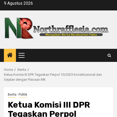
Skip
9 Agustus 2026
to
content
Primary
Menu
Home
Berita
Ketua Komisi III DPR Tegaskan Perpol 10/2025 Konstitusional dan
Sejalan dengan Putusan MK
Berita
Politik
Ketua Komisi III DPR
Tegaskan Perpol