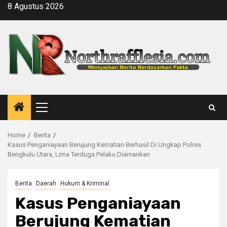
Skip
8 Agustus 2026
to
content
Primary
Menu
Home
Berita
Kasus Penganiayaan Berujung Kematian Berhasil Di Ungkap Polres
Bengkulu Utara, Lima Terduga Pelaku Diamankan
Berita
Daerah
Hukum & Kriminal
Kasus Penganiayaan
Berujung Kematian