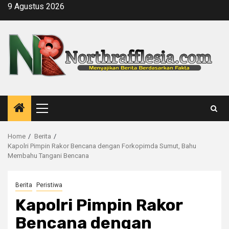
Skip
9 Agustus 2026
to
content
Primary
Menu
Home
Berita
Kapolri Pimpin Rakor Bencana dengan Forkopimda Sumut, Bahu
Membahu Tangani Bencana
Berita
Peristiwa
Kapolri Pimpin Rakor
Bencana dengan