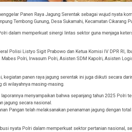
 menggelar Panen Raya Jagung Serentak sebagai wujud nyata ko
ampung Tembong Gunung, Desa Sukamahi, Kecamatan Cikarang Pus
f Polri dalam memperkuat sinergi lintas sektor guna menjaga ket
ral Polisi Listyo Sigit Prabowo dan Ketua Komisi IV DPR RI, Ibu S
 Mabes Polri, Irwasum Polri, Asisten SDM Kapolri, Asisten Logis
 kegiatan panen raya jagung serentak ini juga diikuti secara dar
g di wilayahnya masing-masing.
laporannya menyampaikan bahwa sepanjang tahun 2025 Polri tel
 jagung secara nasional.
anan Pangan telah melaksanakan penanaman jagung dengan total 
ribusi nyata Polri dalam memperkuat sektor pertanian nasional,