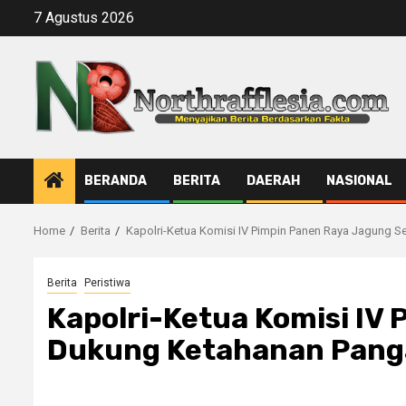
Skip
7 Agustus 2026
to
content
BERANDA
BERITA
DAERAH
NASIONAL
Home
Berita
Kapolri-Ketua Komisi IV Pimpin Panen Raya Jagung 
Berita
Peristiwa
Kapolri-Ketua Komisi IV
Dukung Ketahanan Pang