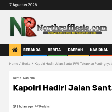
Skip
7 Agustus 2026
to
content
BERANDA
BERITA
DAERAH
NASIONAL
Home
Berita
Kapolri Hadiri Jalan Santai PWI, Tekankan Pentingnya
Berita
Nasional
Kapolri Hadiri Jalan San
8 bulan ago
Redaksi