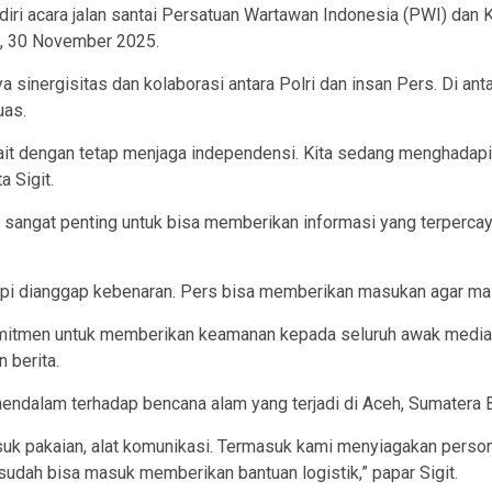
iri acara jalan santai Persatuan Wartawan Indonesia (PWI) dan 
gu, 30 November 2025.
 sinergisitas dan kolaborasi antara Polri dan insan Pers. Di 
uas.
kait dengan tetap menjaga independensi. Kita sedang menghadapi
a Sigit.
i sangat penting untuk bisa memberikan informasi yang terperca
tapi dianggap kebenaran. Pers bisa memberikan masukan agar masya
komitmen untuk memberikan keamanan kepada seluruh awak medi
 berita.
 mendalam terhadap bencana alam yang terjadi di Aceh, Sumatera 
asuk pakaian, alat komunikasi. Termasuk kami menyiagakan pers
 sudah bisa masuk memberikan bantuan logistik,” papar Sigit.