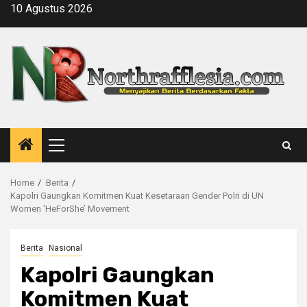
Skip
10 Agustus 2026
to
content
Primary
Menu
Home
Berita
Kapolri Gaungkan Komitmen Kuat Kesetaraan Gender Polri di UN
Women ‘HeForShe’ Movement
Berita
Nasional
Kapolri Gaungkan
Komitmen Kuat