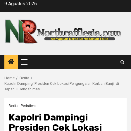
Skip
9 Agustus 2026
to
content
Primary
Menu
Home
Berita
Kapolri Dampingi Presiden Cek Lokasi Pengungsian Korban Banjir di
Tapanuli Tengah mas
Berita
Peristiwa
Kapolri Dampingi
Presiden Cek Lokasi