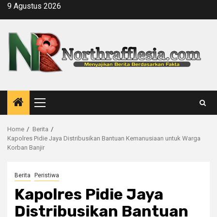
Skip
9 Agustus 2026
to
content
Primary
Menu
Home
Berita
Kapolres Pidie Jaya Distribusikan Bantuan Kemanusiaan untuk Warga
Korban Banjir
Berita
Peristiwa
Kapolres Pidie Jaya
Distribusikan Bantuan