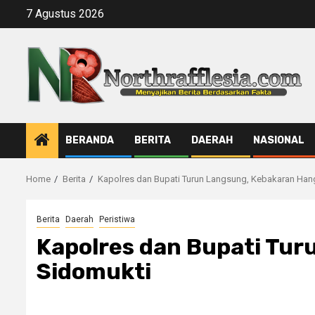
Skip
7 Agustus 2026
to
content
BERANDA
BERITA
DAERAH
NASIONAL
Home
Berita
Kapolres dan Bupati Turun Langsung, Kebakaran Han
Berita
Daerah
Peristiwa
Kapolres dan Bupati Tur
Sidomukti