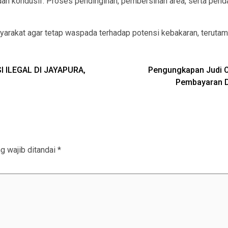
an dan kondusif. Proses pendinginan, pembersihan area, serta pen
rakat agar tetap waspada terhadap potensi kebakaran, terutama 
 ILEGAL DI JAYAPURA,
Pengungkapan Judi O
Pembayaran Di
g wajib ditandai
*