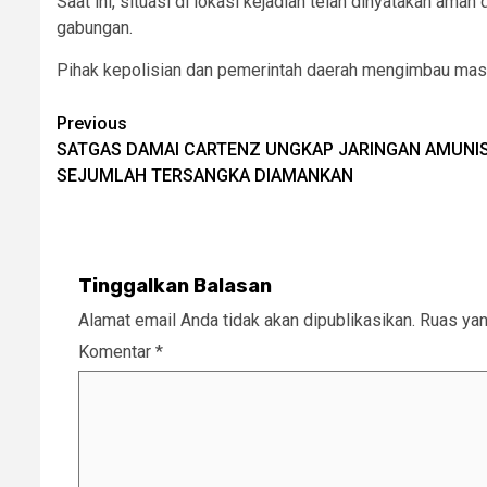
Saat ini, situasi di lokasi kejadian telah dinyatakan am
gabungan.
Pihak kepolisian dan pemerintah daerah mengimbau masya
Post
Previous
SATGAS DAMAI CARTENZ UNGKAP JARINGAN AMUNISI
navigation
SEJUMLAH TERSANGKA DIAMANKAN
Tinggalkan Balasan
Alamat email Anda tidak akan dipublikasikan.
Ruas yan
Komentar
*