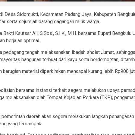
di Desa Sidomukti, Kecamatan Padang Jaya, Kabupaten Bengkulu 
ar serta sejumlah barang dagangan milik warga.
akti Kautsar Ali, S.Sos., S.I.K., M.H. bersama Bupati Bengkulu Ut
n berjalan optimal.
ara pedagang tengah melaksanakan ibadah sholat Jumat, sehingg
ayoritas bangunan terbuat dari kayu serta berdempetan, ditamb
n kerugian material diperkirakan mencapai kurang lebih Rp900 juta
polisian bersama instansi terkait segera melakukan upaya pe
 juga melaksanakan olah Tempat Kejadian Perkara (TKP), pengam
a pemerintah daerah akan segera melakukan langkah penanganan
ang yang terdampak.