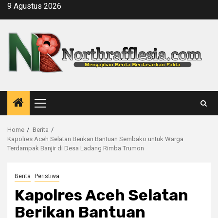
Skip
9 Agustus 2026
to
content
Primary
Menu
Home
Berita
Kapolres Aceh Selatan Berikan Bantuan Sembako untuk Warga
Terdampak Banjir di Desa Ladang Rimba Trumon
Berita
Peristiwa
Kapolres Aceh Selatan
Berikan Bantuan