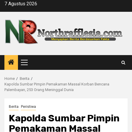
Skip
7 Agustus 2026
to
content
Primary
Menu
Home
Berita
Kapolda Sumbar Pimpin Pemakaman Massal Korban Bencana
Palembayan, 253 Orang Meninggal Dunia
Berita
Peristiwa
Kapolda Sumbar Pimpin
Pemakaman Massal