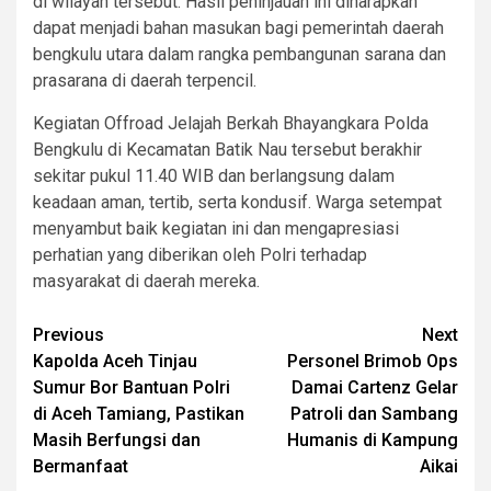
di wilayah tersebut. Hasil peninjauan ini diharapkan
dapat menjadi bahan masukan bagi pemerintah daerah
bengkulu utara dalam rangka pembangunan sarana dan
prasarana di daerah terpencil.
Kegiatan Offroad Jelajah Berkah Bhayangkara Polda
Bengkulu di Kecamatan Batik Nau tersebut berakhir
sekitar pukul 11.40 WIB dan berlangsung dalam
keadaan aman, tertib, serta kondusif. Warga setempat
menyambut baik kegiatan ini dan mengapresiasi
perhatian yang diberikan oleh Polri terhadap
masyarakat di daerah mereka.
Post
Previous
Next
Kapolda Aceh Tinjau
Personel Brimob Ops
navigation
Sumur Bor Bantuan Polri
Damai Cartenz Gelar
di Aceh Tamiang, Pastikan
Patroli dan Sambang
Masih Berfungsi dan
Humanis di Kampung
Bermanfaat
Aikai