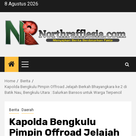
Skip
8 Agustus 2026
to
content
Primary
Menu
Home
Berita
Kapolda Bengkulu Pimpin Offroad Jelajah Berkah Bhayangkara ke 2 di
Batik Nau, Bengkulu Utara : Salurkan Bansos untuk Warga Terpencil
Berita
Daerah
Kapolda Bengkulu
Pimpin Offroad Jelajah